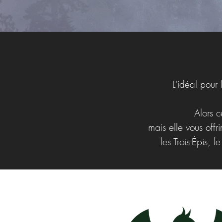
L'idéal pour 
Alors c
mais elle vous off
les Trois-Épis,