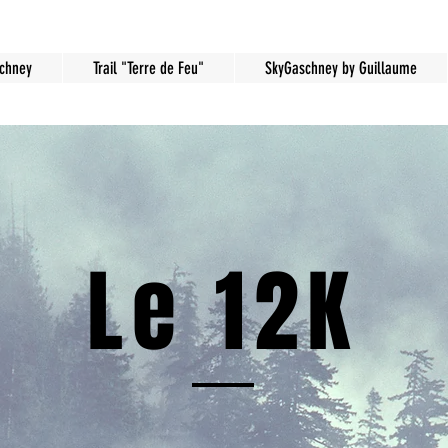
schney
Trail "Terre de Feu"
SkyGaschney by Guillaume
Le 12K