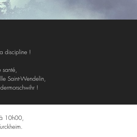
a discipline !
e santé,
lle Saint-Wendelin,
edermorschwihr !
 à 10h00,
Turckheim.