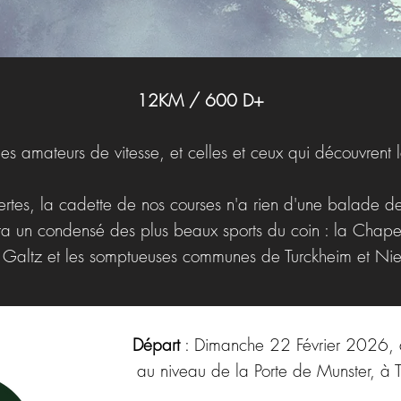
12KM / 600 D+
les amateurs de vitesse, et celles et ceux qui découvrent l
ertes, la cadette de nos courses n'a rien d'une balade d
rira un condensé des plus beaux sports du coin : la Chape
 le Galtz et les somptueuses communes de Turckheim et Ni
Départ
: Dimanche 22 Février 2026,
au niveau de la Porte de Munster, à 