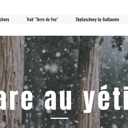
schney
Trail "Terre de Feu"
SkyGaschney by Guillaume
are au yéti