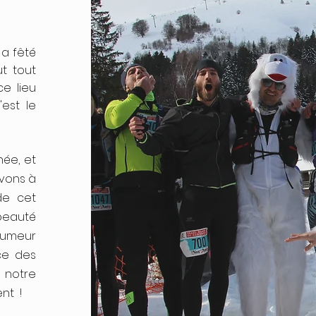
 a fêté
t tout
ce lieu
est le
ée, et
avons à
de cet
beauté
humeur
ce des
e notre
nt !