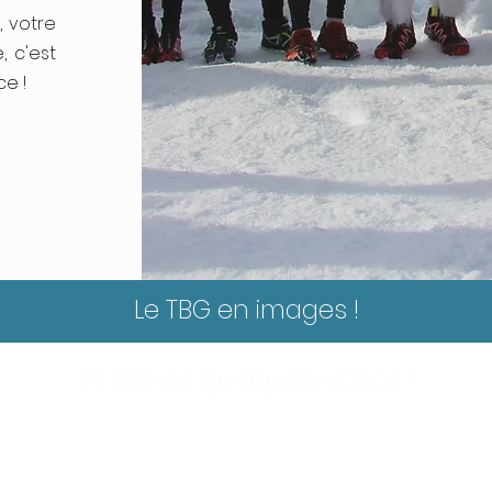
, votre
, c'est
ce !
Le TBG en images !
Le TBG en quelques vidéos !