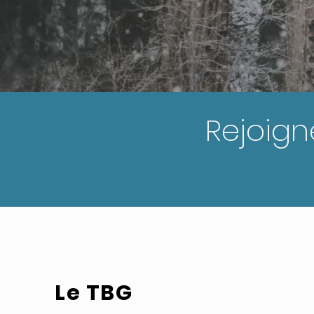
Rejoign
Le TBG