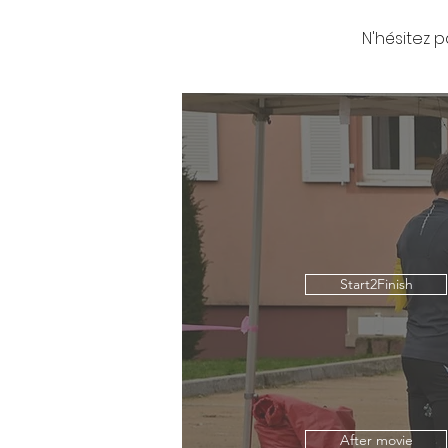
N'hésitez p
Start2Finish
After movie