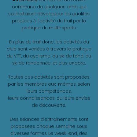
commune de quelques amis, qui
souhaitaient développer les qualités
propices à l'activité du trail par le
pratique du multi-sports.
En plus du trail donc, les activités du
club sont variées à travers la pratique
du VTT, du cyclisme, du ski de fond, du
ski de randonnée, et plus encore.
Toutes ces activités sont proposées
par les membres eux-mêmes, selon
leurs compétences,
leurs connaissances, ou leurs envies
de découverte..
Des séances d’entrainements sont
proposées chaque semaine sous
diverses formes. Le week-end, des