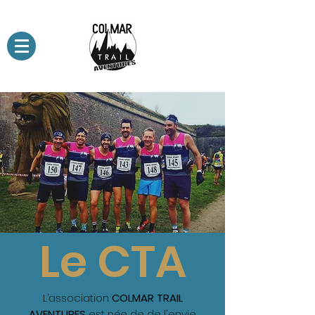
Le CTA
L’association
COLMAR TRAIL
AVENTURES
est née de de l'envie